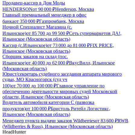
Продавец-кассир в Дом Моды
HENDERSON
от
90 000
₽
Henderson, Москва
Главный премиальный менеджер в офис
банка
от
350 000
₽
Газпромбанк, Москва
Ночной Специалист Магазина (с.
Ильинское)
от
85 700
до
99 500
₽
Сеть супермаркетов ДА!,
Ильинское (Московская область)
Кассир (с.Ильинское)
от
73 000
до
81 000
₽
FIX PRICE,
Ильинское (Московская область)
Сборщик заказов на склад (пос.
Ильинское)
от
40 000
до
62 000
₽
ВкусВилл, Ильинское
(Московская область)
Юрист/секретарь судебного заседания аппарата мирового
судьи, МО Красногорск (суд уч
100)
от
70 000
до
100 000
₽
Главное управление по
обеспечению деятельности мировых судей Московской
области, Ильинское (Московская область)
Водитель автомобиля категории C (развозка
продуктов)
от
100 000
₽
Бристоль Ритейл Логистикс,
Ильинское (Московская область)
Менеджер пункта выдачи заказов Wildberries
от
83 600
₽
RWB
(Wildberries & Russ), Ильинское (Московская область)
HeadHunter