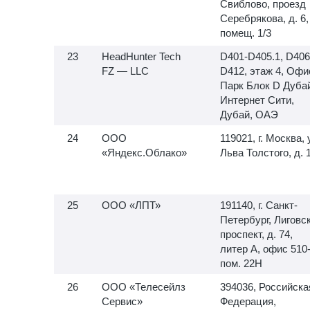
Свиблово, проезд
Серебрякова, д. 6,
помещ. 1/3
HeadHunter Tech
D401-D405.1, D406
FZ — LLC
D412, этаж 4, Офи
Парк Блок D Дуба
Интернет Сити,
Дубай, ОАЭ
ООО
119021, г. Москва, 
«Яндекс.Облако»
Льва Толстого, д. 
ООО «ЛПТ»
191140, г. Санкт-
Петербург, Лиговс
проспект, д. 74,
литер А, офис
510-
пом. 22Н
ООО «Телесейлз
394036, Российска
Сервис»
Федерация,