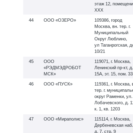
этаж 12, помещен
XXX
ООО «ОЗЕРО»
109386, город
Москва, вн. тер. г.
Муниципальный
Округ Люблино,
ул Таганрогская, 
10/21
ООО
119071, г. Москва,
«РЭДМЭДРОБОТ
Ленинский пр-кт, д
МСК»
15А, эт. 15, пом. 33
ООО «ПУСК»
119361, г. Москва, 
тер. г. муниципал
округ Раменки, ул.
Лобачевского, д. 1
к. 1, кв. 1203
ООО «Мираполис»
115114, г. Москва,
Дербеневская наб.
д. 7, стр. 9