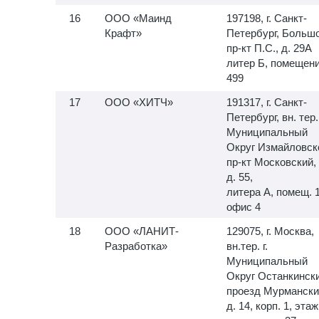
ООО «Маинд
197198, г. Санкт-
Крафт»
Петербург, Больш
пр-кт П.С., д. 29А
литер Б, помещен
499
ООО «ХИТЧ»
191317, г. Санкт-
Петербург, вн. тер. 
Муниципальный
Округ Измайловск
пр-кт Московский,
д. 55,
литера А, помещ.
офис 4
ООО «ЛАНИТ-
129075, г. Москва,
Разработка»
вн.тер. г.
Муниципальный
Округ Останкински
проезд Мурмански
д. 14, корп. 1, этаж