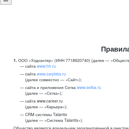
Правил
1.
ООО «Хэдхантер» (ИНН 7718620740) (далее — «Обществ
сайта
www.hh.ru
cайта
www.zarplata.ru
(далее совместно — «Сайт»);
сайта и приложения Сетка
www.setka.ru
(далее — «Сетка»);
сайта www.career.ru
(далее — «Карьера»);
CRM-системы Talantix
(далее — «Система Talantix»).
Общество является владельцем запатентованной в реестр