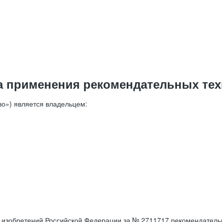
а применения рекомендательных тех
о») является владельцем:
е изобретений Российской Федерации за № 2711717 рекомендатель