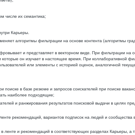
ом числе их семантика;
нутри Карьеры.
еняет алгоритмы фильтрации на основе контента (алгоритмы град
фровывает и представляет в векторном виде. При фильтрации на о
ли которые он изучает в настоящее время. При коллаборативной ф
льзователей или элементы с историей оценок, аналогичной текущ
и поиске в базе резюме и запросов соискателей при поиске вакан
рать наиболее подходящие;
одателей и ранжирования результатов поисковой выдачи в целях п
 ленте рекомендаций, вариантов подписок на людей и сообщества 
 в ленте и рекомендаций в соответствующих разделах Карьеры, а