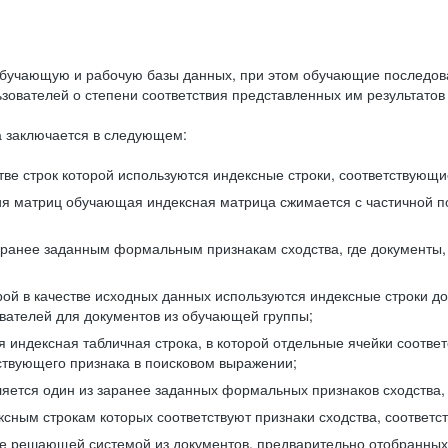
бучающую и рабочую базы данных, при этом обучающие последов
ователей о степени соответствия представленных им результатов 
 заключается в следующем:
ве строк которой используются индексные строки, соответствующ
ия матриц обучающая индексная матрица сжимается с частичной п
аранее заданным формальным признакам сходства, где документы,
ой в качестве исходных данных используются индексные строки д
ователей для документов из обучающей группы;
индексная табличная строка, в которой отдельные ячейки соответ
тствующего признака в поисковом выражении;
ляется один из заранее заданных формальных признаков сходства
ксным строкам которых соответствуют признаки сходства, соотве
е решающей системой из документов, предварительно отобранных 