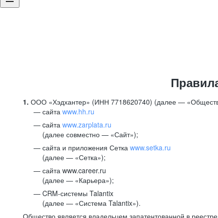
Правил
1.
ООО «Хэдхантер» (ИНН 7718620740) (далее — «Обществ
сайта
www.hh.ru
cайта
www.zarplata.ru
(далее совместно — «Сайт»);
сайта и приложения Сетка
www.setka.ru
(далее — «Сетка»);
сайта www.career.ru
(далее — «Карьера»);
CRM-системы Talantix
(далее — «Система Talantix»).
Общество является владельцем запатентованной в реестр