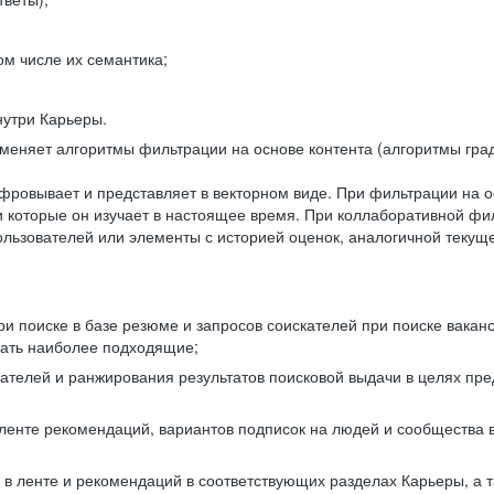
ом числе их семантика;
нутри Карьеры.
еняет алгоритмы фильтрации на основе контента (алгоритмы град
фровывает и представляет в векторном виде. При фильтрации на о
ли которые он изучает в настоящее время. При коллаборативной ф
льзователей или элементы с историей оценок, аналогичной текущ
и поиске в базе резюме и запросов соискателей при поиске вакан
рать наиболее подходящие;
одателей и ранжирования результатов поисковой выдачи в целях п
 ленте рекомендаций, вариантов подписок на людей и сообщества 
 в ленте и рекомендаций в соответствующих разделах Карьеры, а