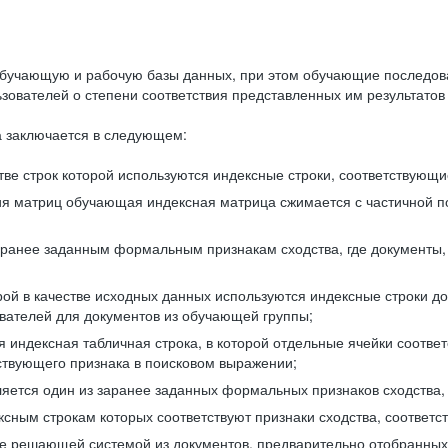
бучающую и рабочую базы данных, при этом обучающие последов
ователей о степени соответствия представленных им результатов 
 заключается в следующем:
ве строк которой используются индексные строки, соответствующ
ия матриц обучающая индексная матрица сжимается с частичной п
аранее заданным формальным признакам сходства, где документы,
ой в качестве исходных данных используются индексные строки д
ователей для документов из обучающей группы;
индексная табличная строка, в которой отдельные ячейки соответ
тствующего признака в поисковом выражении;
ляется один из заранее заданных формальных признаков сходства
ксным строкам которых соответствуют признаки сходства, соотве
е решающей системой из документов, предварительно отобранных 