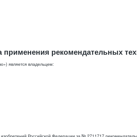
а применения рекомендательных тех
о») является владельцем:
е изобретений Российской Федерации за № 2711717 рекомендатель