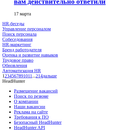
вам действительно ответили
17 марта
HR-беседы
Управление персоналом
Поиск персонала
Собеседования
HR-маркетинг
Бренд работодателя
Оценка и развитие навыков
Трудовое право
Обновления
Автоматизация HR
1
2
3
4
5
6
7
8
9
10
11
...
214
дальше
HeadHunter
Размещение вакансий
Поиск по резюме
О компании
Наши вакансии
Реклама на сайте
Требования к ПО
Безопасный HeadHunter
HeadHunter API