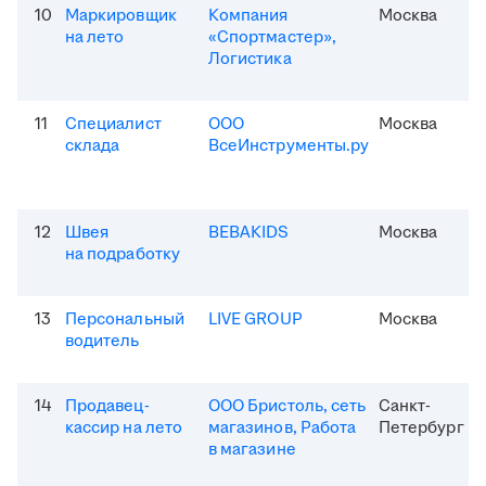
10
Маркировщик
Компания
Москва
на лето
«Спортмастер»,
Логистика
11
Специалист
ООО
Москва
склада
ВсеИнструменты.ру
12
Швея
BEBAKIDS
Москва
на подработку
13
Персональный
LIVE GROUP
Москва
водитель
14
Продавец-
ООО Бристоль, сеть
Санкт-
кассир на лето
магазинов, Работа
Петербург
в магазине