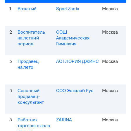
1
Вожатый
SportZania
Москва
2
Воспитатель
СОШ
Москва
на летний
Академическая
период
Гимназия
3
Продавец
АО ГЛОРИЯ ДЖИНС
Москва
на лето
4
Сезонный
ООО Эстилаб Рус
Москва
продавец-
консультант
5
Работник
ZARINA
Москва
торгового зала