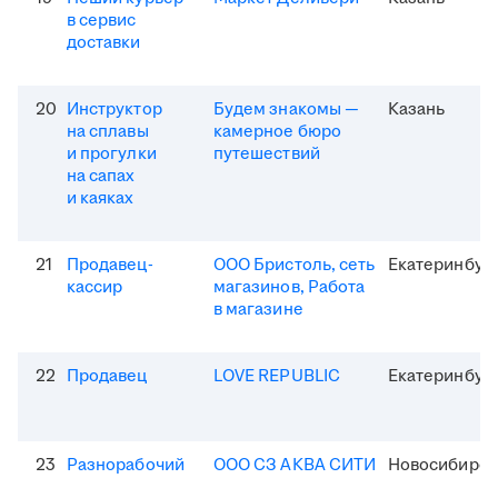
в сервис
доставки
20
Инструктор
Будем знакомы —
Казань
на сплавы
камерное бюро
и прогулки
путешествий
на сапах
и каяках
21
Продавец-
ООО Бристоль, сеть
Екатеринбур
кассир
магазинов, Работа
в магазине
22
Продавец
LOVE REPUBLIC
Екатеринбур
23
Разнорабочий
ООО СЗ АКВА СИТИ
Новосибирск