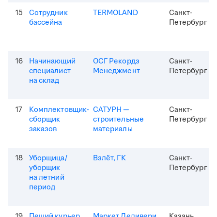
15
Сотрудник
TERMOLAND
Санкт-
бассейна
Петербург
16
Начинающий
ОСГ Рекордз
Санкт-
специалист
Менеджмент
Петербург
на склад
17
Комплектовщик-
САТУРН —
Санкт-
сборщик
строительные
Петербург
заказов
материалы
18
Уборщица/
Взлёт, ГК
Санкт-
уборщик
Петербург
на летний
период
19
Пеший курьер
Маркет Деливери
Казань