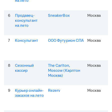
на лето
6
Продавец-
SneakerBox
Москва
консультант
на лето
7
Консультант
ООО Футурион СПА
Москва
8
Сезонный
The Carlton,
Москва
кассир
Moscow (Карлтон
Москва)
9
Курьер онлайн-
Rezerv
Москва
заказов на лето