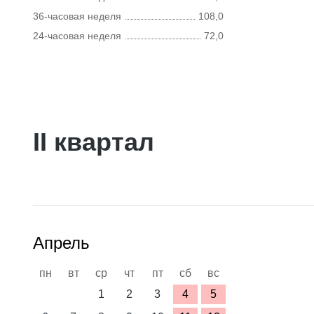
36-часовая неделя
108,0
24-часовая неделя
72,0
II квартал
Апрель
пн
вт
ср
чт
пт
сб
вс
1
2
3
4
5