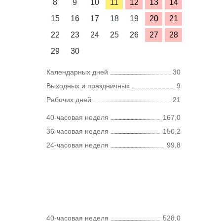
8
9
10
11
12
13
14
15
16
17
18
19
20
21
22
23
24
25
26
27
28
29
30
Календарных дней
30
Выходных и праздничных
9
Рабочих дней
21
40-часовая неделя
167,0
36-часовая неделя
150,2
24-часовая неделя
99,8
40-часовая неделя
528,0