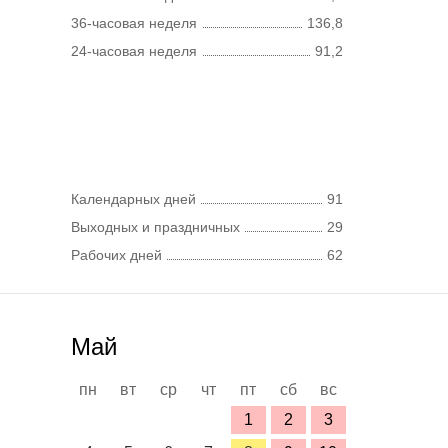
36-часовая неделя
136,8
24-часовая неделя
91,2
Календарных дней
91
Выходных и праздничных
29
Рабочих дней
62
Май
пн
вт
ср
чт
пт
сб
вс
1
2
3