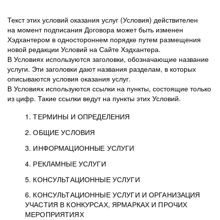
Текст этих условий оказания услуг (Условия) действителен
на момент подписания Договора может быть изменен
Хэдхантером в одностороннем порядке путем размещения
новой редакции Условий на Сайте Хэдхантера.
В Условиях используются заголовки, обозначающие название
услуги. Эти заголовки дают названия разделам, в которых
описываются условия оказания услуг.
В Условиях используются ссылки на пункты, состоящие только
из цифр. Такие ссылки ведут на пункты этих Условий.
1. ТЕРМИНЫ И ОПРЕДЕЛЕНИЯ
2. ОБЩИЕ УСЛОВИЯ
3. ИНФОРМАЦИОННЫЕ УСЛУГИ
1.1. Хэдхантер, или
Хэдхантер, ООО
4. РЕКЛАМНЫЕ УСЛУГИ
HeadHunter, или
«Хэдхантер», ИНН
2.1. Типы и статусы регистрации
5. КОНСУЛЬТАЦИОННЫЕ УСЛУГИ
Исполнитель
7718620740, адрес:
Типы регистрации
3.1. Предоставление доступа к базе данных
2.2. Активация услуг
6. КОНСУЛЬТАЦИОННЫЕ УСЛУГИ И ОРГАНИЗАЦИЯ
125047, г. Москва,
резюме с предложениями Соискателей
Описание и активация
УЧАСТИЯ В КОНКУРСАХ, ЯРМАРКАХ И ПРОЧИХ
2.1.1. Заказчику может быть присвоен один
4.0. Общие условия оказания рекламных услуг
внутригородская
о трудоустройстве с возможностью просмотра
МЕРОПРИЯТИЯХ
из Типов регистраций.
территория
4.0.1. Хэдхантер оказывает Заказчику услугу