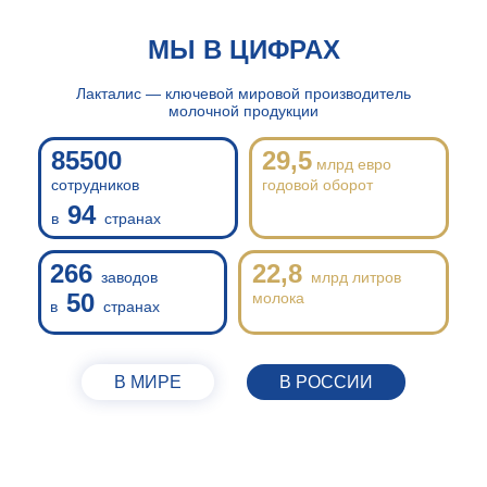
МЫ В ЦИФРАХ
Лакталис — ключевой мировой производитель
молочной продукции
85500
29,5
млрд евро
сотрудников
годовой оборот
94
в
странах
266
22,8
заводов
млрд литров
50
молока
в
странах
В МИРЕ
В РОССИИ
4
завода,
18
региональных офисов,
10
логистических платформ