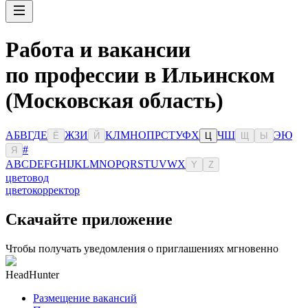
Работа и вакансии
по профессии в Ильинском
(Московская область)
А
Б
В
Г
Д
Е
Ж
З
И
К
Л
М
Н
О
П
Р
С
Т
У
Ф
Х
Ч
Ш
Э
Ю
Ё
Й
Ц
Щ
Ы
#
Я
A
B
C
D
E
F
G
H
I
J
K
L
M
N
O
P
Q
R
S
T
U
V
W
X
Y
Z
цветовод
цветокорректор
Скачайте приложение
Чтобы получать уведомления о приглашениях мгновенно
HeadHunter
Размещение вакансий