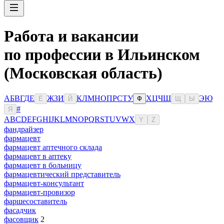
Работа и вакансии
по профессии в Ильинском
(Московская область)
А
Б
В
Г
Д
Е
Ж
З
И
К
Л
М
Н
О
П
Р
С
Т
У
Х
Ц
Ч
Ш
Э
Ю
Ё
Й
Ф
Щ
Ы
#
Я
A
B
C
D
E
F
G
H
I
J
K
L
M
N
O
P
Q
R
S
T
U
V
W
X
Y
Z
фандрайзер
фармацевт
фармацевт аптечного склада
фармацевт в аптеку
фармацевт в больницу
фармацевтический представитель
фармацевт-консультант
фармацевт-провизор
фаршесоставитель
фасадчик
фасовщик
2