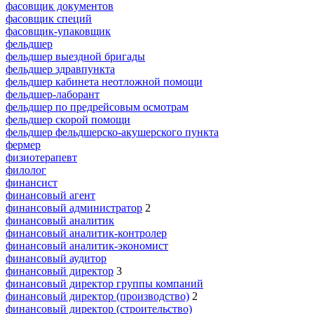
фасовщик документов
фасовщик специй
фасовщик-упаковщик
фельдшер
фельдшер выездной бригады
фельдшер здравпункта
фельдшер кабинета неотложной помощи
фельдшер-лаборант
фельдшер по предрейсовым осмотрам
фельдшер скорой помощи
фельдшер фельдшерско-акушерского пункта
фермер
физиотерапевт
филолог
финансист
финансовый агент
финансовый администратор
2
финансовый аналитик
финансовый аналитик-контролер
финансовый аналитик-экономист
финансовый аудитор
финансовый директор
3
финансовый директор группы компаний
финансовый директор (производство)
2
финансовый директор (строительство)